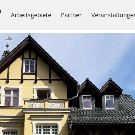
n
Arbeitsgebiete
Partner
Veranstaltunge
Haus Arild
Alanus Hochschule
Sonett
Weitere Kooperationspartner