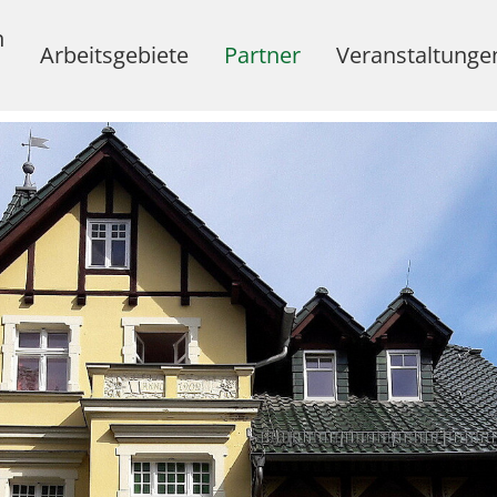
n
(current)
Arbeitsgebiete
Partner
Veranstaltunge
Haus Arild
Alanus Hochschule
Sonett
Weitere Kooperationspartner